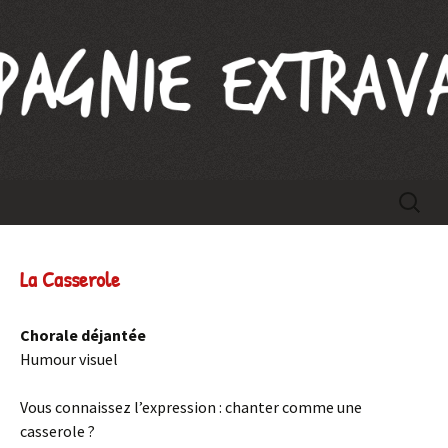
Compagnie Extravague
Aller
Recherc
au
contenu
La Casserole
Chorale déjantée
Humour visuel
Vous connaissez l’expression : chanter comme une
casserole ?