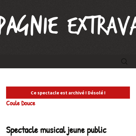
Compagnie Extravague
Aller
Recherc
au
contenu
Ce spectacle est archivé ! Désolé !
Coule Douce
Spectacle musical jeune public