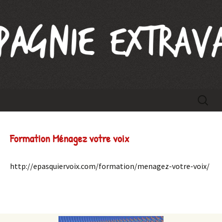
Compagnie Extravague
Aller
Recherc
au
contenu
Formation Ménagez votre voix
http://epasquiervoix.com/formation/menagez-votre-voix/