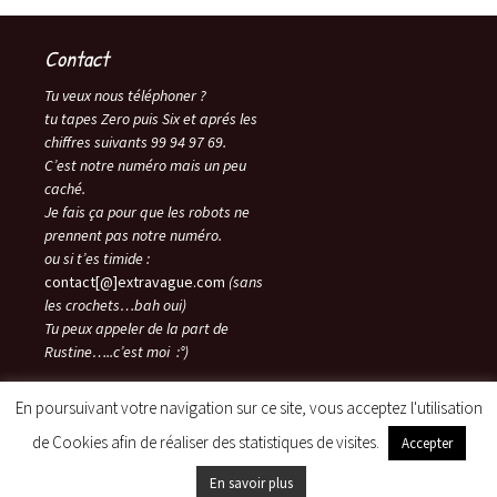
Contact
Tu veux nous téléphoner ?
tu tapes Zero puis Six et aprés les
chiffres suivants 99 94 97 69.
C’est notre numéro mais un peu
caché.
Je fais ça pour que les robots ne
prennent pas notre numéro.
ou si t’es timide :
contact[@]extravague.com
(sans
les crochets…bah oui)
Tu peux appeler de la part de
Rustine…..c’est moi :°)
En poursuivant votre navigation sur ce site, vous acceptez l'utilisation
de Cookies afin de réaliser des statistiques de visites.
Accepter
Fièrement propulsé par WordPress
En savoir plus