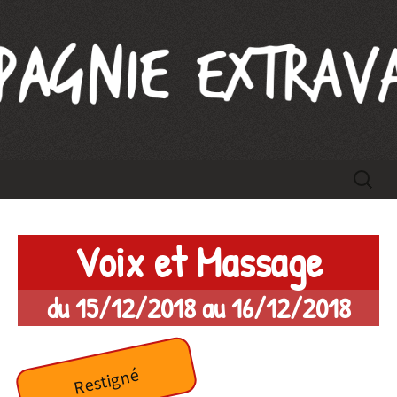
Compagnie Extravague
Aller
Recherc
au
contenu
Voix et Massage
du 15/12/2018 au 16/12/2018
Restigné