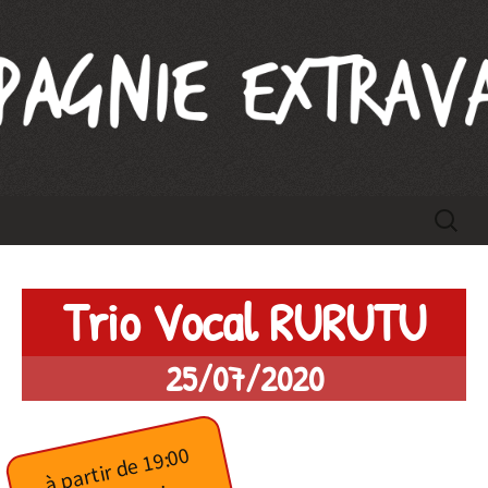
Compagnie Extravague
Aller
Recherc
au
contenu
Trio Vocal RURUTU
25/07/2020
à partir de 19:00