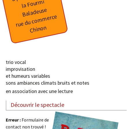
l
a
F
o
ur
mi
B
al
a
d
e
us
e
rue du commerce
Chinon
trio vocal
improvisation
et humeurs variables
sons ambiances climats bruits et notes
en association avec une lecture
Découvrir le spectacle
Erreur :
Formulaire de
contact non trouvé !