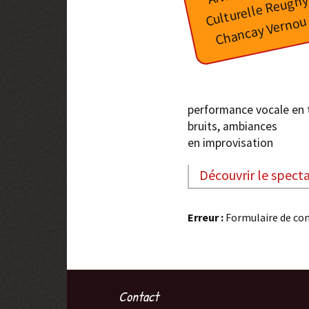
n
Virgule
u
Mixture Douce-Amère
Uksinn
Spectacles passés
performance vocale en t
bruits, ambiances
en improvisation
Découvrir le spect
Erreur :
Formulaire de con
Contact