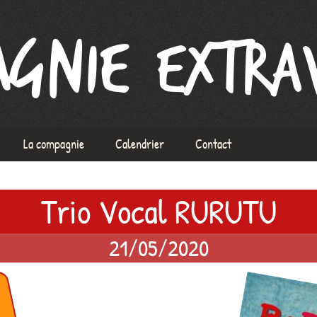
xtravague
La compagnie
Calendrier
Contact
L’équipe
Trio Vocal RURUTU
À propos de la Compagnie
ix
Mentions Légales
21/05/2020
ormation voix
rs