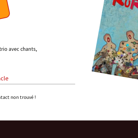
y
Boisdoux
rio avec chants,
On ne sait jamais !
Pardi! Chansons à voir
Trio Vocal RURUTU
acle
Les Dits du Troglo
tact non trouvé !
Voyage Sonore
Les Zogust
Coule Douce
2 Little Spiders