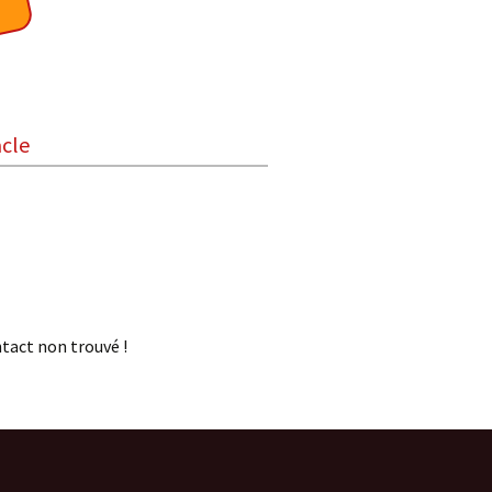
acle
Boisdoux
On ne sait jamais !
Pardi! Chansons à voir
Trio Vocal RURUTU
Les Dits du Troglo
tact non trouvé !
Voyage Sonore
Les Zogust
Coule Douce
2 Little Spiders