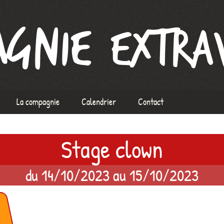
xtravague
La compagnie
Calendrier
Contact
L’équipe
Stage clown
À propos de la Compagnie
ix
Mentions Légales
du 14/10/2023 au 15/10/2023
ormation voix
rs