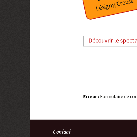
Lésigny/Creuse
Virgule
Mixture Douce-Amère
Uksinn
Découvrir le spect
Spectacles passés
Erreur :
Formulaire de con
Contact