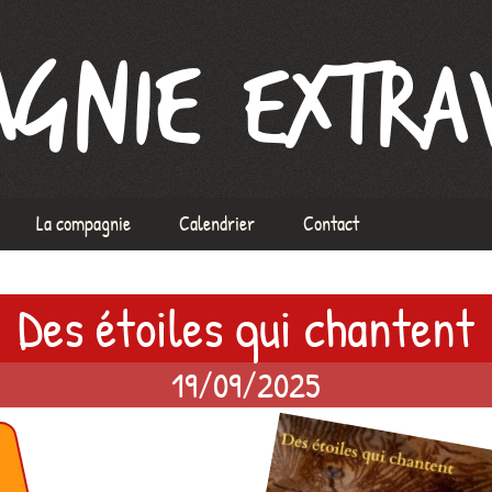
xtravague
La compagnie
Calendrier
Contact
L’équipe
Des étoiles qui chantent
À propos de la Compagnie
ix
Mentions Légales
19/09/2025
ormation voix
rs