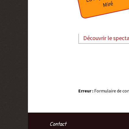
é
Virgule
Mixture Douce-Amère
Uksinn
Découvrir le spect
Spectacles passés
Erreur :
Formulaire de con
Contact