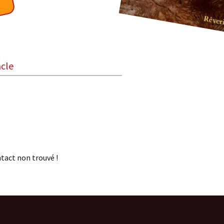
acle
Boisdoux
On ne sait jamais !
Pardi! Chansons à voir
Trio Vocal RURUTU
Les Dits du Troglo
tact non trouvé !
Voyage Sonore
Les Zogust
Coule Douce
2 Little Spiders