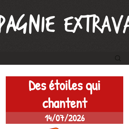
Compagnie Extravague
Aller
Recherc
au
contenu
Des étoiles qui
chantent
14/07/2026