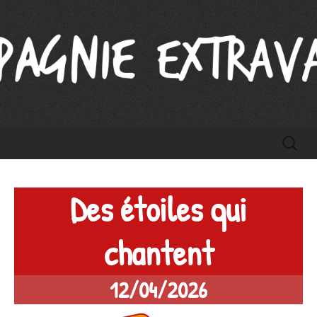
Compagnie Extravague
Aller
Recherc
au
contenu
Des étoiles qui
chantent
12/04/2026