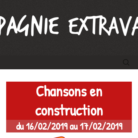
Compagnie Extravague
Aller
Recherc
au
contenu
Chansons en
construction
du 16/02/2019 au 17/02/2019