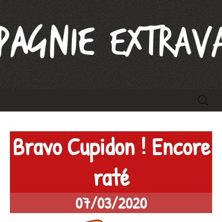
Compagnie Extravague
Aller
Recherc
au
contenu
Bravo Cupidon ! Encore
raté
07/03/2020