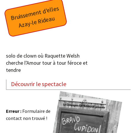
Br
uiss
e
m
e
nt
d'
ell
es
Az
ay-l
e
Ri
d
e
a
u
solo de clown où Raquette Welsh
cherche l’Amour tour à tour féroce et
tendre
Découvrir le spectacle
Erreur :
Formulaire de
contact non trouvé !