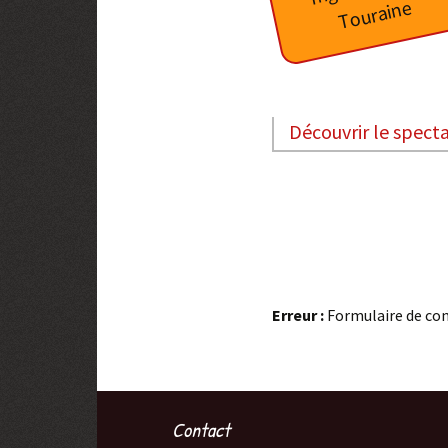
e
Virgule
Mixture Douce-Amère
Uksinn
Découvrir le spect
Spectacles passés
Erreur :
Formulaire de con
Contact