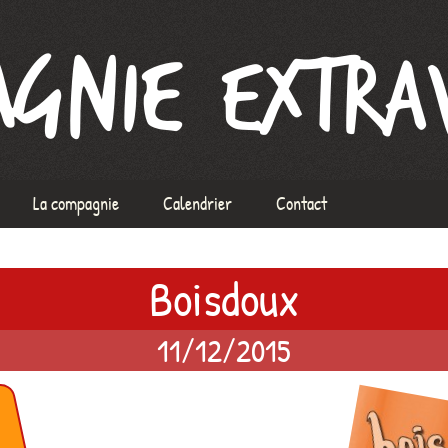
xtravague
La compagnie
Calendrier
Contact
L’équipe
Boisdoux
À propos de la Compagnie
ix
Mentions Légales
11/12/2015
ormation voix
rs