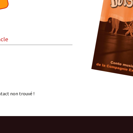
acle
Boisdoux
On ne sait jamais !
Pardi! Chansons à voir
Trio Vocal RURUTU
Les Dits du Troglo
tact non trouvé !
Voyage Sonore
Les Zogust
Coule Douce
2 Little Spiders