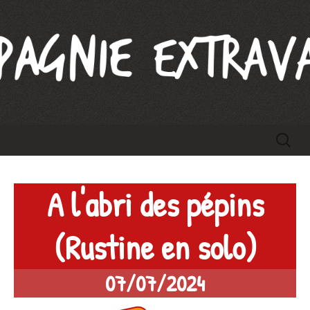
Compagnie Extravague
Aller
Recherc
au
contenu
A l'abri des pépins
(Rustine en solo)
07/07/2024