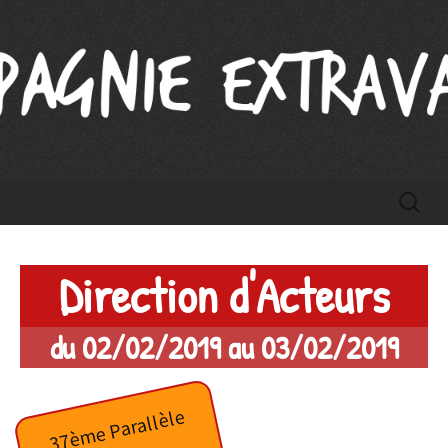
Compagnie Extravague
Aller
Recherc
au
contenu
Direction d'Acteurs
du 02/02/2019 au 03/02/2019
37ème Parallèle