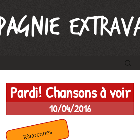
Compagnie Extravague
Aller
Recherc
au
contenu
Pardi! Chansons à voir
10/04/2016
Rivarennes