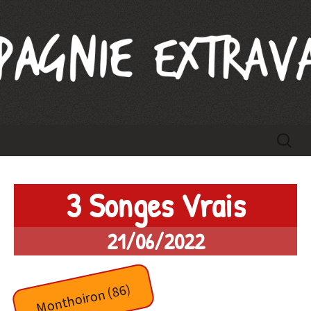
Compagnie Extravague
Aller
Recherc
au
contenu
3 Songes Vrais
21/06/2022
Monthoiron (86)