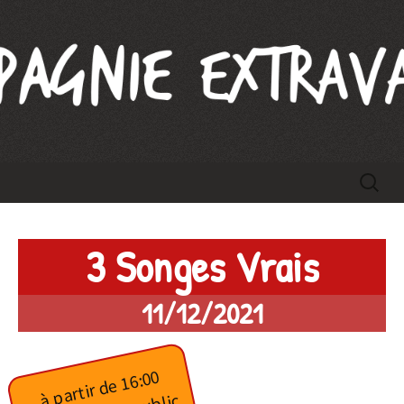
Compagnie Extravague
Aller
Recherc
au
contenu
3 Songes Vrais
11/12/2021
à partir de 16:00