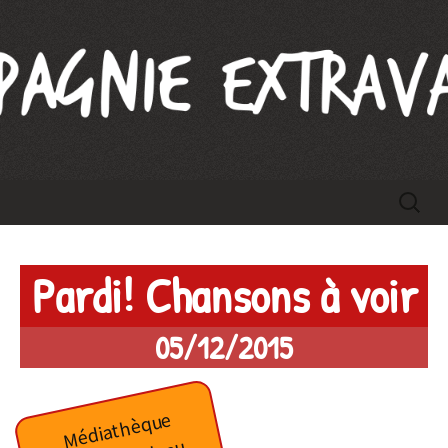
Compagnie Extravague
Aller
Recherc
au
contenu
Pardi! Chansons à voir
05/12/2015
Médiathèque