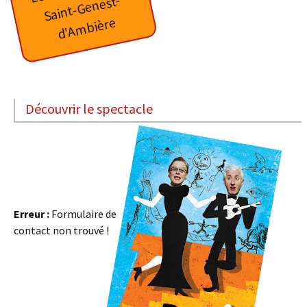
S
ai
nt-
G
e
n
est-
d'
A
m
bi
èr
e
Découvrir le spectacle
Erreur :
Formulaire de
contact non trouvé !