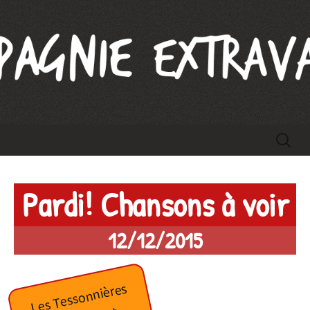
Compagnie Extravague
Aller
Recherc
au
contenu
Pardi! Chansons à voir
12/12/2015
Les Tessonnières