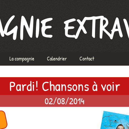
xtravague
La compagnie
Calendrier
Contact
L’équipe
Pardi! Chansons à voir
À propos de la Compagnie
ix
Mentions Légales
02/08/2014
ormation voix
rs