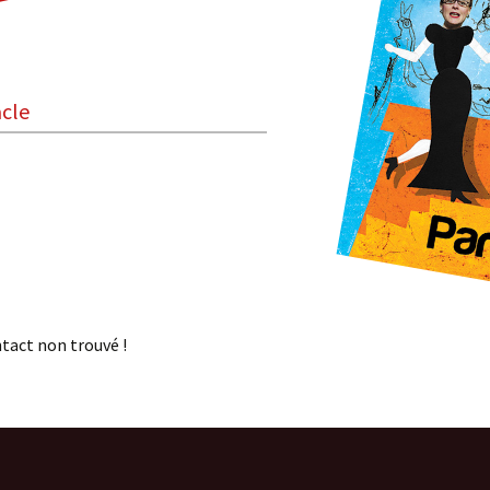
acle
Boisdoux
On ne sait jamais !
Pardi! Chansons à voir
Trio Vocal RURUTU
Les Dits du Troglo
tact non trouvé !
Voyage Sonore
Les Zogust
Coule Douce
2 Little Spiders