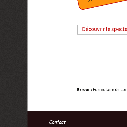
Virgule
Mixture Douce-Amère
Uksinn
Découvrir le spect
Spectacles passés
Erreur :
Formulaire de con
Contact