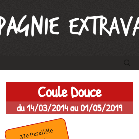
Compagnie Extravague
Aller
Recherc
au
contenu
Coule Douce
du 14/03/2014 au 01/05/2019
37e Parallèle