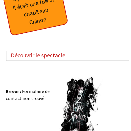
il
ét
ait
u
n
e f
ois
u
n
c
h
a
pit
e
a
u
Chinon
Découvrir le spectacle
Erreur :
Formulaire de
contact non trouvé !