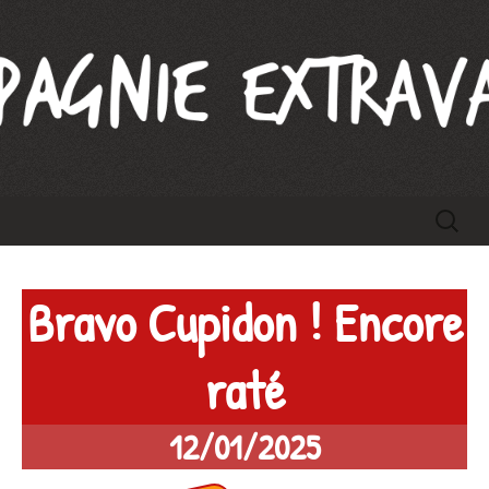
Compagnie Extravague
Aller
Recherc
au
contenu
Bravo Cupidon ! Encore
raté
12/01/2025